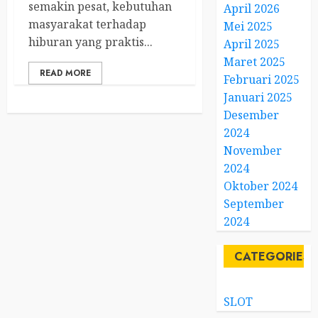
semakin pesat, kebutuhan
April 2026
masyarakat terhadap
Mei 2025
hiburan yang praktis...
April 2025
Maret 2025
READ MORE
Februari 2025
Januari 2025
Desember
2024
November
2024
Oktober 2024
September
2024
CATEGORIES
SLOT