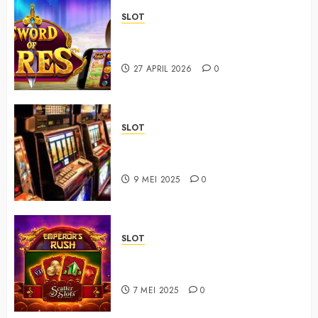
SLOT
Slot 88 Online sebagai Solusi
Hiburan Praktis dan Modern
27 APRIL 2026
0
SLOT
Tips Menang di Turnamen Slot
Online
9 MEI 2025
0
SLOT
5 Game Slot Online yang
Terinspirasi dari Video Game
7 MEI 2025
0