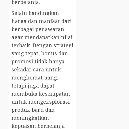
berbelanja.
Selalu bandingkan
harga dan manfaat dari
berbagai penawaran
agar mendapatkan nilai
terbaik. Dengan strategi
yang tepat, bonus dan
promosi tidak hanya
sekadar cara untuk
menghemat uang,
tetapi juga dapat
membuka kesempatan
untuk mengeksplorasi
produk baru dan
meningkatkan
kepuasan berbelanja