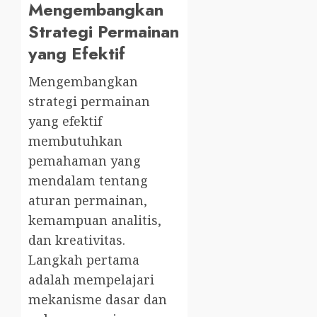
Mengembangkan
Strategi Permainan
yang Efektif
Mengembangkan
strategi permainan
yang efektif
membutuhkan
pemahaman yang
mendalam tentang
aturan permainan,
kemampuan analitis,
dan kreativitas.
Langkah pertama
adalah mempelajari
mekanisme dasar dan