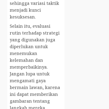
sehingga variasi taktik
menjadi kunci
kesuksesan.
Selain itu, evaluasi
rutin terhadap strategi
yang digunakan juga
diperlukan untuk
menemukan
kelemahan dan
memperbaikinya.
Jangan lupa untuk
mengamati gaya
bermain lawan, karena
ini dapat memberikan
gambaran tentang
langkah mereka