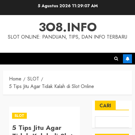
Skip
5 Agustus 2026
11:29:08 AM
to
content
3O8.INFO
SLOT ONLINE: PANDUAN, TIPS, DAN INFO TERBARU
Home
SLOT
5 Tips Jitu Agar Tidak Kalah di Slot Online
CARI
SLOT
5 Tips Jitu Agar