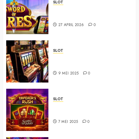
SLOT
Slot 88 Online sebagai Solusi
Hiburan Praktis dan Modern
27 APRIL 2026
0
SLOT
Tips Menang di Turnamen Slot
Online
9 MEI 2025
0
SLOT
5 Game Slot Online yang
Terinspirasi dari Video Game
7 MEI 2025
0