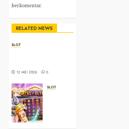
berkomentar.
RELATED NEWS
SLOT
Sbobet88 with Complete
Features and Beginner-
Friendly Usage
12 MEI 2026
0
SLOT
Togel
Terbaru
2026
dengan
Sistem
Stabil