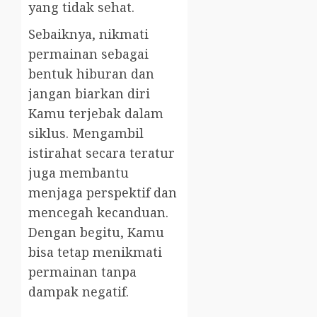
yang tidak sehat.
Sebaiknya, nikmati
permainan sebagai
bentuk hiburan dan
jangan biarkan diri
Kamu terjebak dalam
siklus. Mengambil
istirahat secara teratur
juga membantu
menjaga perspektif dan
mencegah kecanduan.
Dengan begitu, Kamu
bisa tetap menikmati
permainan tanpa
dampak negatif.