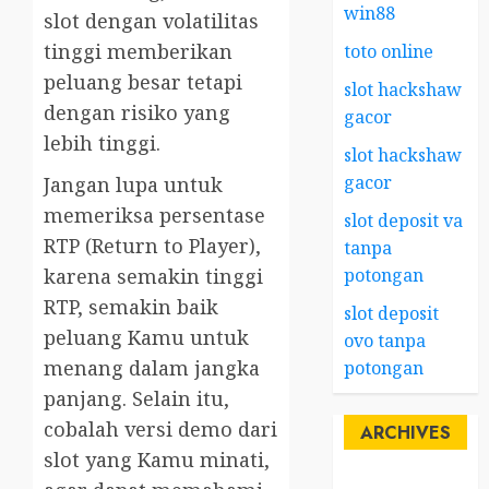
win88
slot dengan volatilitas
tinggi memberikan
toto online
peluang besar tetapi
slot hackshaw
dengan risiko yang
gacor
lebih tinggi.
slot hackshaw
gacor
Jangan lupa untuk
memeriksa persentase
slot deposit va
RTP (Return to Player),
tanpa
potongan
karena semakin tinggi
RTP, semakin baik
slot deposit
peluang Kamu untuk
ovo tanpa
menang dalam jangka
potongan
panjang. Selain itu,
cobalah versi demo dari
ARCHIVES
slot yang Kamu minati,