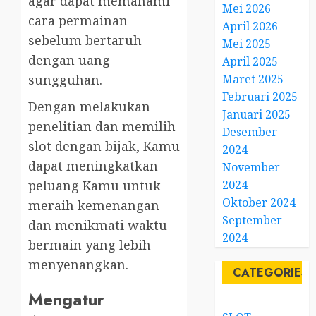
agar dapat memahami
Mei 2026
cara permainan
April 2026
sebelum bertaruh
Mei 2025
dengan uang
April 2025
Maret 2025
sungguhan.
Februari 2025
Dengan melakukan
Januari 2025
penelitian dan memilih
Desember
slot dengan bijak, Kamu
2024
dapat meningkatkan
November
2024
peluang Kamu untuk
Oktober 2024
meraih kemenangan
September
dan menikmati waktu
2024
bermain yang lebih
menyenangkan.
CATEGORIES
Mengatur