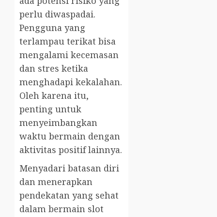
ada potensi risiko yang
perlu diwaspadai.
Pengguna yang
terlampau terikat bisa
mengalami kecemasan
dan stres ketika
menghadapi kekalahan.
Oleh karena itu,
penting untuk
menyeimbangkan
waktu bermain dengan
aktivitas positif lainnya.
Menyadari batasan diri
dan menerapkan
pendekatan yang sehat
dalam bermain slot