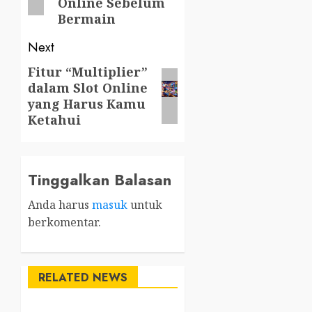
Online Sebelum
Bermain
Next
Fitur “Multiplier”
Next
dalam Slot Online
post:
yang Harus Kamu
Ketahui
Tinggalkan Balasan
Anda harus
masuk
untuk
berkomentar.
RELATED NEWS