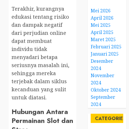
Terakhir, kurangnya
Mei 2026
edukasi tentang risiko
April 2026
dan dampak negatif
Mei 2025
April 2025
dari perjudian online
Maret 2025
dapat membuat
Februari 2025
individu tidak
Januari 2025
menyadari betapa
Desember
seriusnya masalah ini,
2024
sehingga mereka
November
terjebak dalam siklus
2024
kecanduan yang sulit
Oktober 2024
September
untuk diatasi.
2024
Hubungan Antara
CATEGORIES
Permainan Slot dan