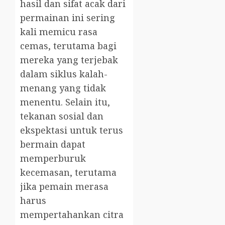
hasil dan sifat acak dari
permainan ini sering
kali memicu rasa
cemas, terutama bagi
mereka yang terjebak
dalam siklus kalah-
menang yang tidak
menentu. Selain itu,
tekanan sosial dan
ekspektasi untuk terus
bermain dapat
memperburuk
kecemasan, terutama
jika pemain merasa
harus
mempertahankan citra