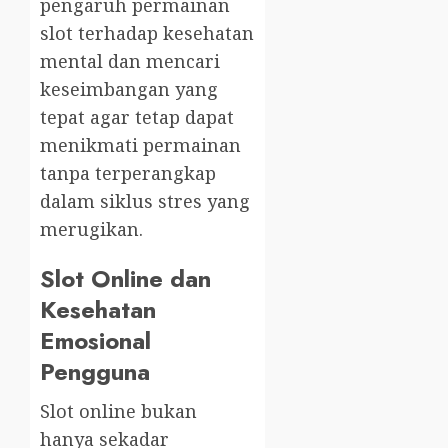
pengaruh permainan
slot terhadap kesehatan
mental dan mencari
keseimbangan yang
tepat agar tetap dapat
menikmati permainan
tanpa terperangkap
dalam siklus stres yang
merugikan.
Slot Online dan
Kesehatan
Emosional
Pengguna
Slot online bukan
hanya sekadar