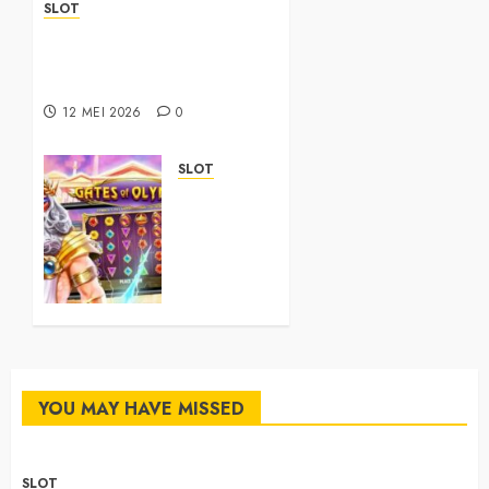
SLOT
Sbobet88 with Complete
Features and Beginner-
Friendly Usage
12 MEI 2026
0
SLOT
Togel
Terbaru
2026
dengan
Sistem
Stabil
dan
Profesional
YOU MAY HAVE MISSED
1 MEI
2026
0
SLOT