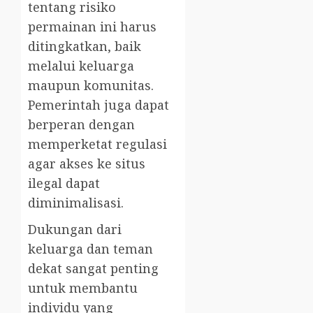
tentang risiko
permainan ini harus
ditingkatkan, baik
melalui keluarga
maupun komunitas.
Pemerintah juga dapat
berperan dengan
memperketat regulasi
agar akses ke situs
ilegal dapat
diminimalisasi.
Dukungan dari
keluarga dan teman
dekat sangat penting
untuk membantu
individu yang