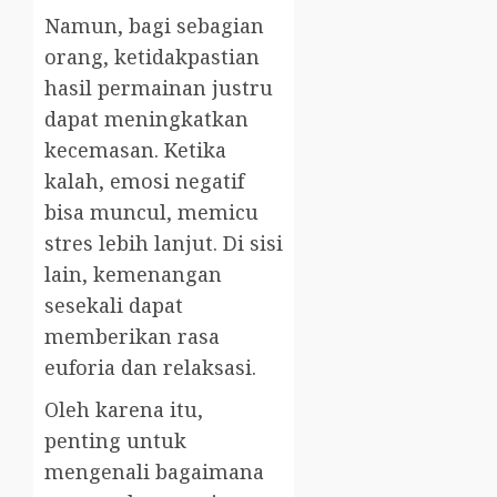
Namun, bagi sebagian
orang, ketidakpastian
hasil permainan justru
dapat meningkatkan
kecemasan. Ketika
kalah, emosi negatif
bisa muncul, memicu
stres lebih lanjut. Di sisi
lain, kemenangan
sesekali dapat
memberikan rasa
euforia dan relaksasi.
Oleh karena itu,
penting untuk
mengenali bagaimana