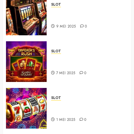
SLOT
Tips Menang di Turnamen Slot
Online
9 MEI 2025
0
SLOT
5 Game Slot Online yang
Terinspirasi dari Video Game
7 MEI 2025
0
SLOT
Tips Bermain Slot Jackpot
Progresif
1 MEI 2025
0