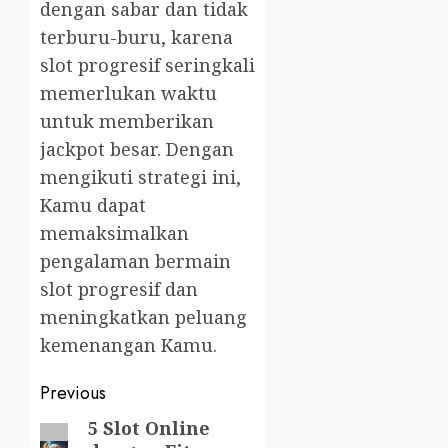
dengan sabar dan tidak
terburu-buru, karena
slot progresif seringkali
memerlukan waktu
untuk memberikan
jackpot besar. Dengan
mengikuti strategi ini,
Kamu dapat
memaksimalkan
pengalaman bermain
slot progresif dan
meningkatkan peluang
kemenangan Kamu.
Post
Previous
navigation
5 Slot Online
Previous