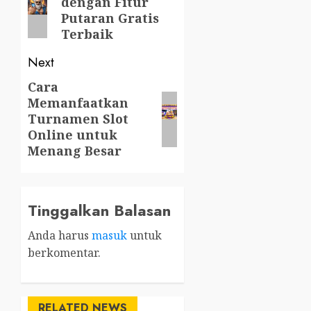
dengan Fitur
post:
Putaran Gratis
Terbaik
Next
Cara
Next
Memanfaatkan
post:
Turnamen Slot
Online untuk
Menang Besar
Tinggalkan Balasan
Anda harus
masuk
untuk
berkomentar.
RELATED NEWS