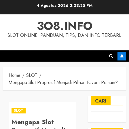
Skip
4 Agustus 2026
2:08:26 PM
to
content
3O8.INFO
SLOT ONLINE: PANDUAN, TIPS, DAN INFO TERBARU
Home
SLOT
Mengapa Slot Progresif Menjadi Pilihan Favorit Pemain?
CARI
SLOT
Mengapa Slot