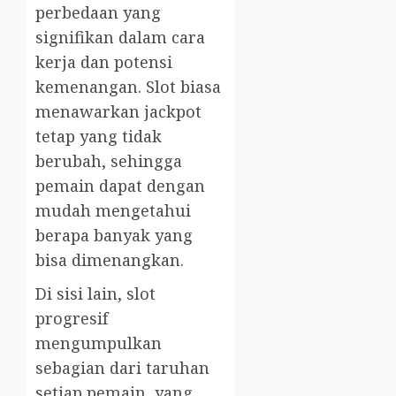
perbedaan yang
signifikan dalam cara
kerja dan potensi
kemenangan. Slot biasa
menawarkan jackpot
tetap yang tidak
berubah, sehingga
pemain dapat dengan
mudah mengetahui
berapa banyak yang
bisa dimenangkan.
Di sisi lain, slot
progresif
mengumpulkan
sebagian dari taruhan
setiap pemain, yang