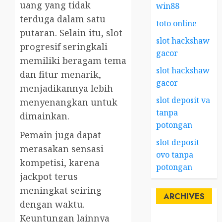
uang yang tidak
win88
terduga dalam satu
toto online
putaran. Selain itu, slot
slot hackshaw
progresif seringkali
gacor
memiliki beragam tema
slot hackshaw
dan fitur menarik,
gacor
menjadikannya lebih
slot deposit va
menyenangkan untuk
tanpa
dimainkan.
potongan
Pemain juga dapat
slot deposit
merasakan sensasi
ovo tanpa
kompetisi, karena
potongan
jackpot terus
meningkat seiring
ARCHIVES
dengan waktu.
Keuntungan lainnya