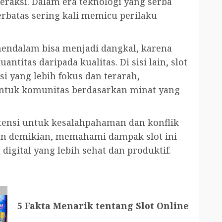
eraksi. Dalam era teknologi yang serba
erbatas sering kali memicu perilaku
mendalam bisa menjadi dangkal, karena
titas daripada kualitas. Di sisi lain, slot
i yang lebih fokus dan terarah,
tuk komunitas berdasarkan minat yang
otensi untuk kesalahpahaman dan konflik
gan demikian, memahami dampak slot ini
igital yang lebih sehat dan produktif.
5 Fakta Menarik tentang Slot Online