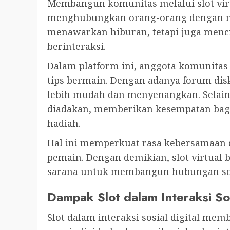
Membangun komunitas melalui slot virt
menghubungkan orang-orang dengan min
menawarkan hiburan, tetapi juga menc
berinteraksi.
Dalam platform ini, anggota komunitas 
tips bermain. Dengan adanya forum disk
lebih mudah dan menyenangkan. Selain i
diadakan, memberikan kesempatan bagi
hadiah.
Hal ini memperkuat rasa kebersamaan 
pemain. Dengan demikian, slot virtual 
sarana untuk membangun hubungan sosi
Dampak Slot dalam Interaksi Sos
Slot dalam interaksi sosial digital me