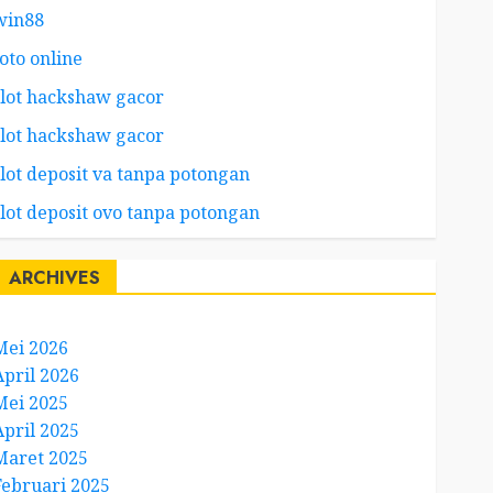
win88
toto online
slot hackshaw gacor
slot hackshaw gacor
slot deposit va tanpa potongan
slot deposit ovo tanpa potongan
ARCHIVES
Mei 2026
April 2026
Mei 2025
April 2025
Maret 2025
Februari 2025