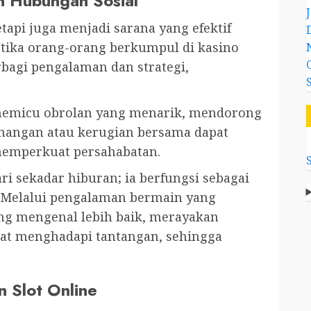
n Hubungan Sosial
tapi juga menjadi sarana yang efektif
ika orang-orang berkumpul di kasino
rbagi pengalaman dan strategi,
 memicu obrolan yang menarik, mendorong
menangan atau kerugian bersama dapat
emperkuat persahabatan.
ari sekadar hiburan; ia berfungsi sebagai
. Melalui pengalaman bermain yang
ng mengenal lebih baik, merayakan
at menghadapi tantangan, sehingga
n Slot Online