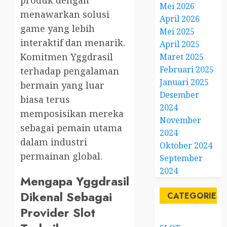
produk dengan
Mei 2026
menawarkan solusi
April 2026
game yang lebih
Mei 2025
interaktif dan menarik.
April 2025
Komitmen Yggdrasil
Maret 2025
Februari 2025
terhadap pengalaman
Januari 2025
bermain yang luar
Desember
biasa terus
2024
memposisikan mereka
November
sebagai pemain utama
2024
dalam industri
Oktober 2024
permainan global.
September
2024
Mengapa Yggdrasil
Dikenal Sebagai
CATEGORIES
Provider Slot