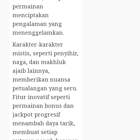
permainan
menciptakan
pengalaman yang
menenggelamkan.
Karakter-karakter
mistis, seperti penyihir,
naga, dan makhluk
ajaib lainnya,
memberikan nuansa
petualangan yang seru.
Fitur inovatif seperti
permainan bonus dan
jackpot progresif
menambah daya tarik,
membuat setiap