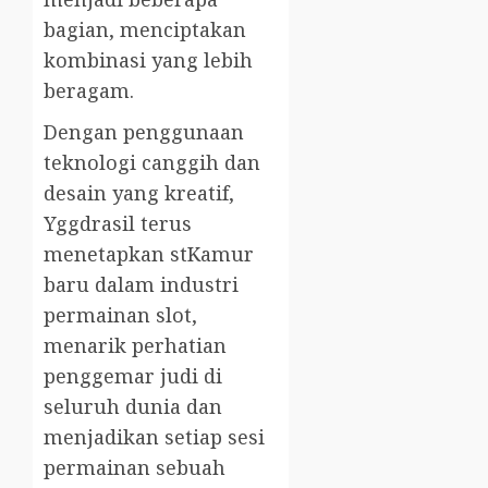
bagian, menciptakan
kombinasi yang lebih
beragam.
Dengan penggunaan
teknologi canggih dan
desain yang kreatif,
Yggdrasil terus
menetapkan stKamur
baru dalam industri
permainan slot,
menarik perhatian
penggemar judi di
seluruh dunia dan
menjadikan setiap sesi
permainan sebuah