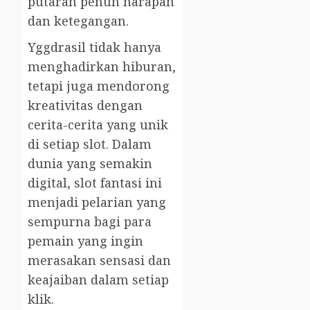
putaran penuh harapan
dan ketegangan.
Yggdrasil tidak hanya
menghadirkan hiburan,
tetapi juga mendorong
kreativitas dengan
cerita-cerita yang unik
di setiap slot. Dalam
dunia yang semakin
digital, slot fantasi ini
menjadi pelarian yang
sempurna bagi para
pemain yang ingin
merasakan sensasi dan
keajaiban dalam setiap
klik.